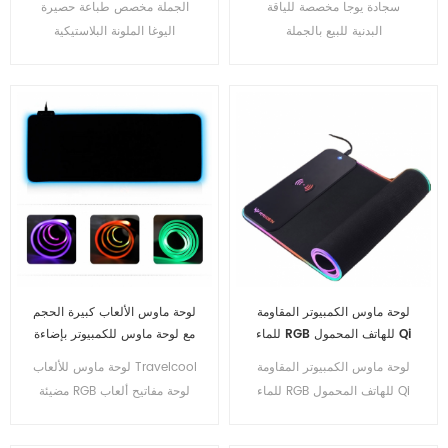
سجادة يوجا مخصصة للياقة
الجملة مخصص طباعة حصيرة
البدنية للبيع بالجملة
اليوغا الملونة البلاستيكية
لوحة ماوس الكمبيوتر المقاومة
لوحة ماوس الألعاب كبيرة الحجم
للماء RGB للهاتف المحمول Qi
مع لوحة ماوس للكمبيوتر بإضاءة
Wireless Charging Large
خلفية RGB
لوحة ماوس الكمبيوتر المقاومة
لوحة ماوس للألعاب Travelcool
LED USB Mousepads for
للماء RGB للهاتف المحمول Qi
مضيئة RGB لوحة مفاتيح ألعاب
Desk Mat
Wireless Charging Large
سطح المكتب لوحة ماوس
LED USB Mousepads for
مضادة للانزلاق قابلة للتعديل