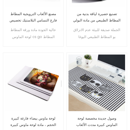
تصنيع حصيرة لياقة بدنية من
مصنع الألعاب الترويجية المطاط
المطاط الطبيعي من مادة البولي
فارغ التسامي البلاستيك تخصيص
يوريثان صديقة للبيئة مع طباعة
الطباعة على لوحة الماوس
الجملة صديقة للبيئة عدم الانزلاق
عالية الجودة مادة ورقة المطاط
مخصصة باللون الأسود
بالجملة
بو المطاط الطبيعي اليوغا
لوحة الماوس cs go المطاط
حصيرة المستورد
لوحة الماوس الألعاب
وصول جديدة مخصصة لوحة
لوحة ماوس بيضاء فارغة كبيرة
الماوس كبيرة مددت الألعاب
الحجم ، مادة لوحة ماوس كبيرة