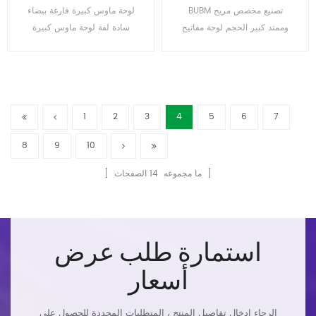
الماوس حصيرة
الحجم لطباعة التسامي
BUBM تصنيع مخصص مريح
لوحة ماوس كبيرة فارغة بيضاء
وممتد كبير الحجم لوحة مفاتيح
سادة لفة لوحة ماوس كبيرة
كمبيوتر وذاكرة إسفنجية معصم
لطباعة التسامي
وسادة ماوس ماوس
1
2
3
4
5
6
7
8
9
10
الصفحات ]
[ ما مجموعه
14
استمارة طلب عرض
أسعار
الرجاء إدخال تفاصيل المنتج ، المتطلبات المحددة للحصول على