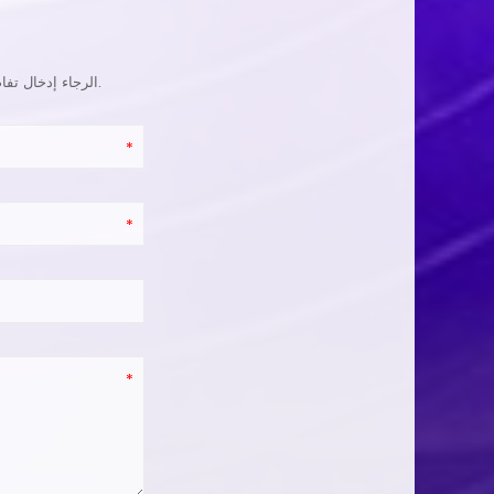
الرجاء إدخال تفاصيل المنتج ، المتطلبات المحددة للحصول على عرض أسعار دقيق. سوف نجيبك فى اسرع وقت ممكن.