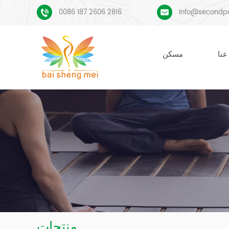
0086 187 2606 2816
Info@secondp
عنا
مسكن
منتجات