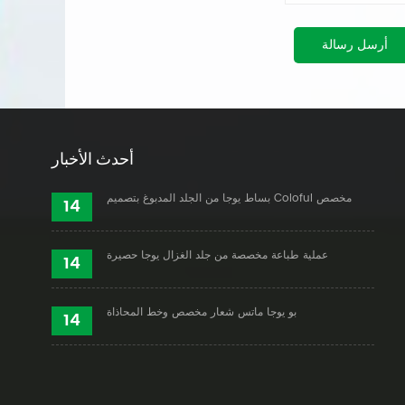
أرسل رسالة
أحدث الأخبار
بساط يوجا من الجلد المدبوغ بتصميم Coloful مخصص
14
عملية طباعة مخصصة من جلد الغزال يوجا حصيرة
14
بو يوجا ماتس شعار مخصص وخط المحاذاة
14