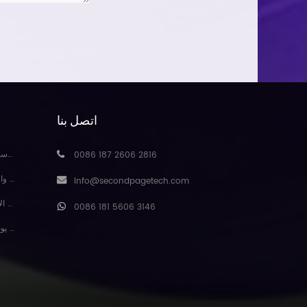
اتصل بنا
مكاف
0086 187 2606 2816
حصيرة
Info@secondpagetech.com
المط
0086 181 5606 3146
سجادة يوجا من الجلد المدبوغ بتصميم جديد من Baishengmei