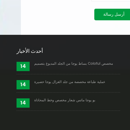
أرسل رسالة
أحدث الأخبار
بساط يوجا من الجلد المدبوغ بتصميم Coloful مخصص
14
عملية طباعة مخصصة من جلد الغزال يوجا حصيرة
14
بو يوجا ماتس شعار مخصص وخط المحاذاة
14