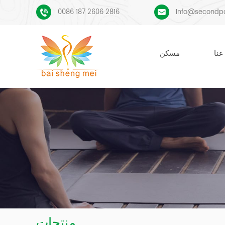
0086 187 2606 2816
Info@secondp
عنا
مسكن
منتجات