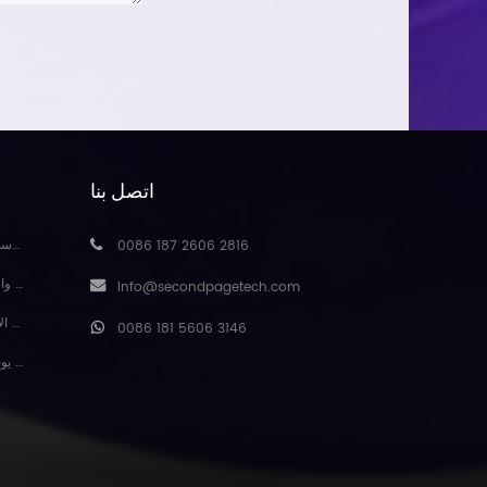
اتصل بنا
مكاف
0086 187 2606 2816
حصيرة
Info@secondpagetech.com
المط
0086 181 5606 3146
سجادة يوجا من الجلد المدبوغ بتصميم جديد من Baishengmei