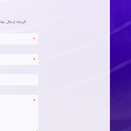
الرجاء إدخال تفاصيل المنتج ، المتطلبات المحددة للحصول على عرض أسعار دقيق. سوف نجيبك فى اسرع وقت ممكن.