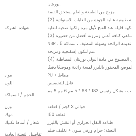
يوريثان.
مزيج من الطبيعة والعلم يستحق القيمة.
(2) المطاط الطبيعي الخاص بنا هو اختيار مواد مطاطية طبيعية عالية الجودة من الغابات الاستوائية
شهادة الشركة
(3) لدينا ماتي اليوغا الطبيعية المصنوعة من المطاط الصناعي كثافة أعلى ومرونة أفضل من حصيرة
NBR ، خالية من مادة البولي فينيل كلوريد وصديقة للبيئة ، عديمة الرائحة وسهلة التنظيف ، سماكة 5
مم لتكون إسفنجية ومريحة.
(4) تمنحك حصيرة اليوغا المصنوعة من المطاط الطبيعي المصنوع من مادة البولي يوريثان المطاطية
PU + مطاط
مواد
قابل للتخصيص
اللون
كل رئيسي 183 * 68 * 5 مم 6 مم 8 مم
الحجم / السماكة
حوالي 3 كجم / قطعة
وزن
150 قطعة
موك
طباعة النقل الحراري أو النقش بالليزر
شعار / أنماط تكنيك
التعبئة: حزام ورقي ملون + تغليف فيلم
تفاصيل التعبئة العادية