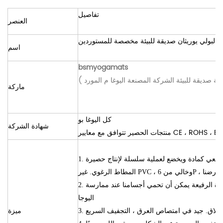
تفاصيل
العنصر
 البولي يوريثان صديقة للبيئة مخصصة للمستوردين
اسم
bsmyogamats
عية
صديقة للبيئة
الشركة المصنعة
اليوغا
م
(
ماركة
كل
اليوغا بو
شهادة الشركة
منتجات الحصير
1. مواد صديقة للبيئة والحرف. المطاط الرغوي الطبيعي كمادة ويخضع لعملية سلسلة لإنتاج حصيرة
سامنا وأرضنا
2. مرونة جيدة وعودة الربيع السريع. حتى السجادة الرفيعة يمكن أن تحمي أجسامنا عند ممارسة
اليوجا
ميزة
لانزلاق. جيد في امتصاص العرق ، التجفيف السريع