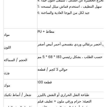
. لن تخرج الحصيرة عن الشكل ، سيبقى اللون جيدًا
5. سهل التنظيف ، استخدم قماش مبلل لمسحه
6. جيد لكل من اليوجا العادية والساخنة
PU + مطاط
مواد
رق أخضر برتقالي وردي بنفسجي أحمر أبيض أصفر
اللون
حسب الطلب ، بشكل رئيسي 183 * 68 * 5 مم
الحجم / السماكة
حوالي 3 كجم / قطعة
وزن
100 قطعة
موك
طباعة النقل الحراري أو النقش بالليزر
شعار / أنماط تكنيك
التعبئة: حزام ورقي ملون + تغليف فيلم