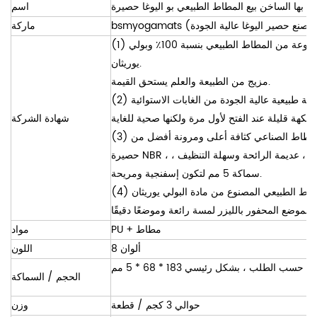
ق بها الساخن بيع المطاط الطبيعي بو اليوغا حصيرة
اسم
مصنع حصير اليوغا
bsmyogamats
ماركة
(1) سجادة اليوغا المصنوعة من المطاط الطبيعي مصنوعة من المطاط الطبيعي بنسبة 100٪ وبولي
يوريثان.
مزيج من الطبيعة والعلم يستحق القيمة.
(2) المطاط الطبيعي الخاص بنا هو اختيار مواد مطاطية طبيعية عالية الجودة من الغابات الاستوائية
شهادة الشركة
(3) لدينا ماتي اليوغا الطبيعية المصنوعة من المطاط الصناعي كثافة أعلى ومرونة أفضل من
حصيرة NBR ، خالية من مادة البولي فينيل كلوريد وصديقة للبيئة ، عديمة الرائحة وسهلة التنظيف ،
سماكة 5 مم لتكون إسفنجية ومريحة.
(4) تمنحك حصيرة اليوغا المصنوعة من المطاط الطبيعي المصنوع من مادة البولي يوريثان
PU + مطاط
مواد
8 ألوان
اللون
حسب الطلب ، بشكل رئيسي 183 * 68 * 5 مم
الحجم / السماكة
حوالي 3 كجم / قطعة
وزن