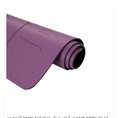
سجادة يوجا مطاطية طبيعية من البولي يوريثان صديقة للبيئة مخصصة للمستوردين