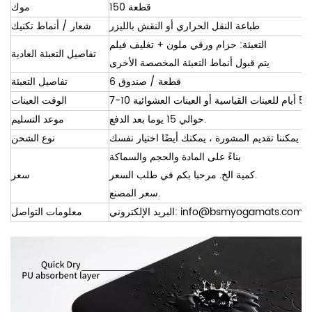
150 قطعة
موك
طباعة النقل الحراري أو النقش بالليزر
شعار / أنماط تكنيك
التعبئة: حزام ورقي ملون + تغليف فيلم
تفاصيل التعبئة العادية
يتم قبول أنماط التعبئة المخصصة الأخرى
6 قطعة / صندوق
تفاصيل التعبئة
الوقت العينات
حوالي 15 يوما بعد الدفع.
موعد التسليم
نوع الشحن
بناءً على المادة والحجم والسماكة
كمية الخ. مرحبا بكم في طلب السعر.
سعر
سعر المصنع.
info@bsmyogamats.com
البريد الإلكتروني:
معلومات التواصل