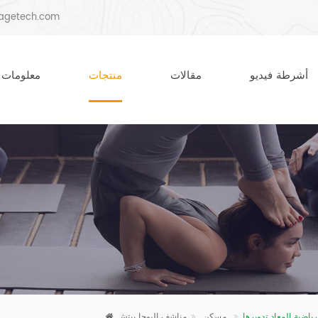
agetech.com
أشرطة فيديو
مقالات
منتجات
معلومات 
ياضية المعاد تدويرها
مناشف اليوجا بيتش
مسكن