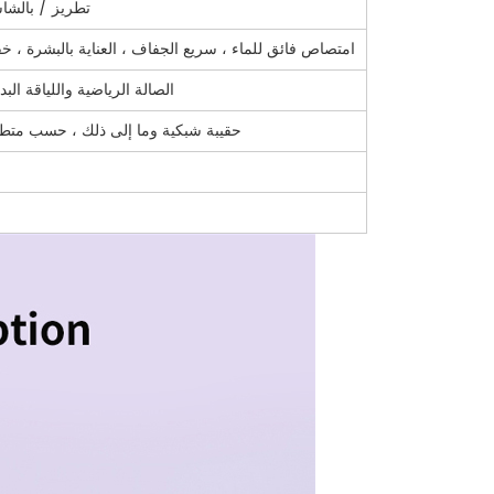
تطريز / بالشا
امتصاص فائق للماء ، سريع الجفاف ، العناية بالبشرة ، خ
الصالة الرياضية واللياقة ال
بطاقة ورقية ملونة ، حقيبة opp ، حقيبة PVC ، حقيبة شبكية وما إلى ذلك