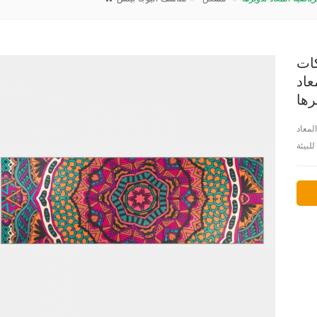
كات
عاد
رها
لمعاد
لبيئة