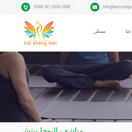
0086 187 2606 2816
Info@secondp
عنا
مسكن
مناشف اليوجا بيتش