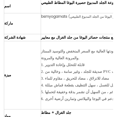
طبوعة الجلد المدبوغ حصيرة اليوغا المطاط الطبيعي
اسم
bsmyogamats
ماركة
شهادة الشركة
جودتها العالية مع السعر المنخفض والتوسيد الممتاز
والمرونة العالية والمرونة.
1. قابلة للتحلل وإعادة التدوير
ة من PVC والملدنات
ميزة
3. مضاد للانزلاق ، مضاد للحريق ، مقاوم للماء
4. قابل للغسل ، سهل التنظيف بقطعة قماش مبللة
5. دائم ، من السهل أن نشمر بدقة وخفيفة لتحملها
ير ودعم في اليوجا والبيلاتس وتمارين أرضية أخرى
جلد الغزال + مطاط
مواد