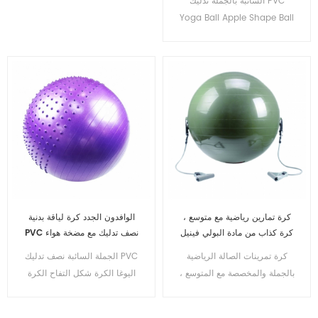
السائبة بالجملة تدليك PVC
Yoga Ball Apple Shape Ball
مع مضخة هواء مجانية
كرة تمارين رياضية مع متوسع ،
الوافدون الجدد كرة لياقة بدنية
كرة كذاب من مادة البولي فينيل
PVC نصف تدليك مع مضخة هواء
كلوريد صديقة للبيئة والتعبئة
للقدم في الجمباز
كرة تمرينات الصالة الرياضية
الجملة السائبة نصف تدليك PVC
والتغليف
بالجملة والمخصصة مع المتوسع ،
اليوغا الكرة شكل التفاح الكرة
كرة كذاب صديقة للبيئة من مادة
مع مضخة هواء مجانية
البولي فينيل كلوريد