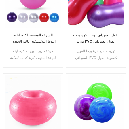
الفول السوداني يوجا الكرة مصنع
الشركة المصنعة لكرة لياقة
توريد PVC الفول السوداني
اليوغا البلاستيكية عالية الجودة ،
كبسولة مكافحة انفجار الكرة
كرة اليوغا ممارسة صديقة للبيئة
توريد مصنع كرة يوجا الفول
كرة تمارين اليوجا ، كرة لينة
كذاب اليوغا
مع مضخة القدم
السوداني PVC كبسولة الفول
للياقة البدنية ، كرة كذاب مُصنّعة
السوداني المضادة للانفجار كرة
كذاب يوجا