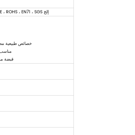
تتوافق جميع منتجات حصير اليوغا من الفلين مع معايير CE ، ROHS ، EN71 ، SGS إلخ
خصائص طبيعية مضاد
مناسب ل
قبضة ممت