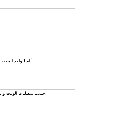
7-10 أيام للواحد المخصص ، 3-5 أيام للعينات القياسية أو العي
حسب متطلبات الوقت والمنطقة ، يمكننا تقديم المشورة ، يمكنك أيضًا اختيار نفسك.