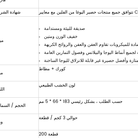
شهادة الشر
صديقة للبيئة ومستدامة
خفيف الوزن ومتين
مي
ة للميكروبات تقاوم العفن والعفن والروائح الكريهة
جميع أنماط اليوجا والبيلاتس وفصول التمارين العامة
ازة وأفضل حصيرة غير قابلة للانزلاق لليوجا الساخنة
كورك + مطاط
مو
لون الخشب الطبيعي
الل
حسب الطلب ، بشكل رئيسي 183 * 66 * 5 مم
الحجم / السما
حوالي 3 كجم / قطعة
وز
200 قطعة