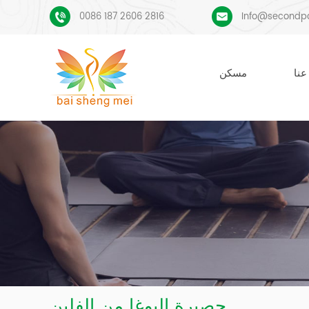
0086 187 2606 2816
Info@secondp
عنا
مسكن
حصيرة اليوغا من الفلين