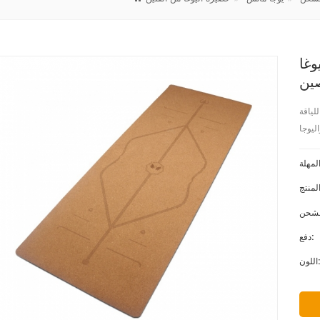
وغا
صين
 100٪ لممارسة اللياقة
اليوجا
دفع:
لون: