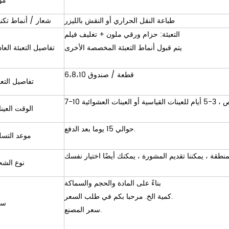
مو
طباعة النقل الحراري أو النقش بالليزر
شعار / أنماط تكن
التعبئة: حزام ورقي ملون + تغليف فيلم
يتم قبول أنماط التعبئة المخصصة الأخرى
تفاصيل التعبئة العاد
6،8،10 قطعة / صندوق
تفاصيل التعب
نات العشوائية
الوقت العين
حوالي 15 يوما بعد الدفع.
موعد التسل
نوع الش
بناءً على المادة والحجم والسماكة
كمية الخ. مرحبا بكم في طلب السعر.
سع
سعر المصنع.