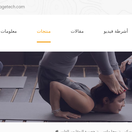
agetech.com
أشرطة فيديو
مقالات
منتجات
معلومات 
سكن
يوجا ماتس