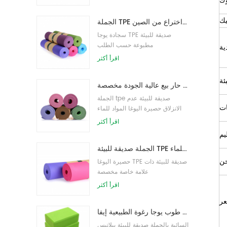
ك
يك
الجملة TPE غير سامة حصيرة اليوغا الصديقة للبيئة على براءة اختراع من الصين
سجادة يوجا TPE صديقة للبيئة
مطبوعة حسب الطلب
ية
اقرأ أكثر
ئة
حار بيع عالية الجودة مخصصة tpe اليوغا حصيرة من الصين
الجملة tpe صديقة للبيئة عدم
ات
الانزلاق حصيرة اليوغا المواد للماء
اقرأ أكثر
يم
الجملة صديقة للبيئة TPE عدم الانزلاق حصيرة اليوغا مادة مقاومة للماء
حن
حصيرة اليوغا TPE صديقة للبيئة ذات
علامة خاصة مخصصة
اقرأ أكثر
ر
الجملة نمط جديد مخصص شعار كتل / طوب يوجا رغوة الطبيعية إيفا
السائبة بالجملة صديقة للبيئة بيلاتيس