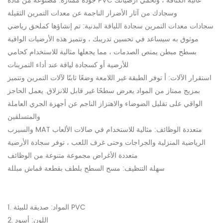
جودة ممتازة: مصنوعة من مادة PVC عالية الكثافة ، وتحمي أرضياتك
وسجادك من آثار الأضرار الناجمة عن معدات التمرين الثقيلة
سجادات معدات التمرين سجادة اللياقة البدنية: تم إنشاؤها كملحق رياضي
موثوق به سيساعد في تحسين تدريبك ، وتتميز هذه الأرضيات الواقية
بسطح مبطن يمتص الصدمات ، مما يجعلها مثالية للاستخدام كحامي
للأرضية أو كسجادة لياقة عند أداء التمرينات
استقرار الآلات: أ توفر الطبقة غير اللامعة وضعًا ثابتًا لآلات التمرين وتتميز
بمزيج ممتاز من المواد يعرض سطحًا غير قابل للانزلاق. يعمل الحاجز
الواقي على تقليل الضوضاء والاهتزاز الناجم عن أجهزة الجري العاملة
والمتسلقين
والسيرب MAT متعددة الوظائف: مثالية للاستخدام في صالات الألعاب
الرياضية المنزلية والجراجات وحتى غرف اللعب ، توفر سجادة الأرضية
متعددة الأغراض مجموعة متنوعة من الوظائف
سهلة التنظيف: مسح السطح بلطف بقطعة قماش مبللة
1. المواد: صديقة للبيئة PVC
2. اللون: أسود