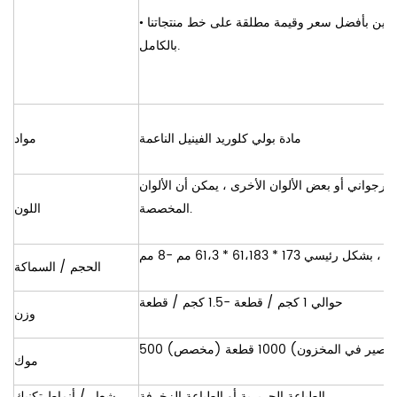
هلكين بأفضل سعر وقيمة مطلقة على خط منتجاتنا
•
بالكامل.
مادة بولي كلوريد الفينيل الناعمة
مواد
لأرجواني أو بعض الألوان الأخرى ، يمكن أن الألوان
المخصصة.
اللون
الحجم / السماكة
حوالي 1 كجم / قطعة -1.5 كجم / قطعة
وزن
صير في المخزون) 1000 قطعة (مخصص)
موك
الطباعة الحريرية أو الطباعة الزخرفة
شعار / أنماط تكنيك