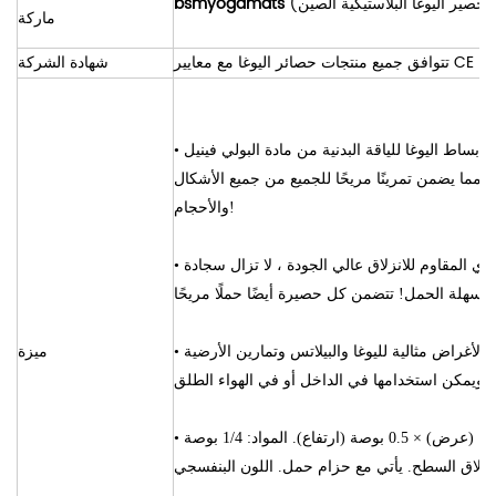
bsmyogamats
ماركة
شهادة الشركة
ز بساط اليوغا للياقة البدنية من مادة البولي فينيل
•
ول 71 بوصة وعرض 24 بوصة ، مما يضمن تمرينًا مريحًا للجميع من جميع الأشكال
والأحجام!
ي المقاوم للانزلاق عالي الجودة ، لا تزال سجادة
•
 وسهلة الحمل! تتضمن كل حصيرة أيضًا حملًا مريحًا
ميزة
لأغراض مثالية لليوغا والبيلاتس وتمارين الأرضية
•
تفاصيل المنتج - الأبعاد: 71 بوصة (طول) × 24 بوصة (عرض) × 0.5 بوصة (ارتفاع). المواد: 1/4 بوصة
•
انزلاق السطح. يأتي مع حزام حمل. اللون البنفسجي