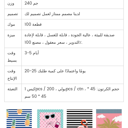
240 جم
وزن
لدينا مصمم ممتاز لعمل تصميم لك
تصميم
100 قطعة
موك
صديقة للبيئة ، عالية الجودة ، قابلة للغسل ، قابلة لإعادة
ميزة
التدوير ، سعر معقول ، مصنع 100٪.
3-5 أيام
وقت
بسيط
20-25 يومًا واعتمادًا على كمية طلبك
وقت
الإنتاج
كيس 1pcs / بولي ، 200pcs / ctn ، حجم الكرتون: 45 *
التعبئة
45 * 50 سم