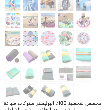
مخصص شخصية 100٪ البوليستر ستوكات طباعة
لينة سريعة الجافة مناشف الشاطئ